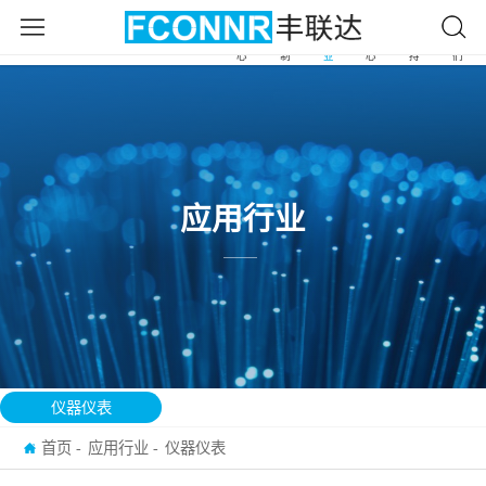
产
自
应
新
服
关
首
品
由
用
闻
务
于
页
中
定
行
中
支
我
心
制
业
心
持
们
应用行业
仪器仪表
首页
应用行业
仪器仪表