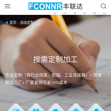
产
自
应
新
服
关
首
品
由
用
闻
务
于
页
中
定
行
中
支
我
心
制
业
心
持
们
首页
自由定制
按需定制加工
专业定制（各行业线束、航插、工业连接器）+ 快速
制造工厂+ 厂家直销节省20%成本