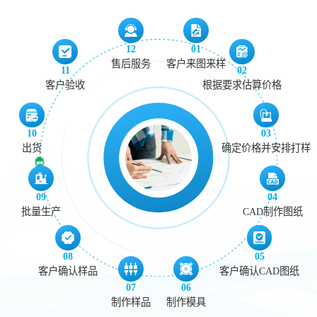
12
01
售后服务
客户来图来样
11
02
客户验收
根据要求估算价格
10
03
出货
确定价格并安排打样
09
04
批量生产
CAD制作图纸
08
05
客户确认样品
客户确认CAD图纸
07
06
制作样品
制作模具