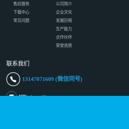
售后服务
公司简介
下载中心
企业文化
常见问题
发展历程
生产能力
合作伙伴
荣誉资质
联系我们
13147071609 (微信同号)
邮箱：fconnr@fconnr.com
深圳地址：深圳市宝安区沙井街道沙三社区帝堂路65号一层
至三层
北京地址：北京市朝阳区傲城融富中心 B-902