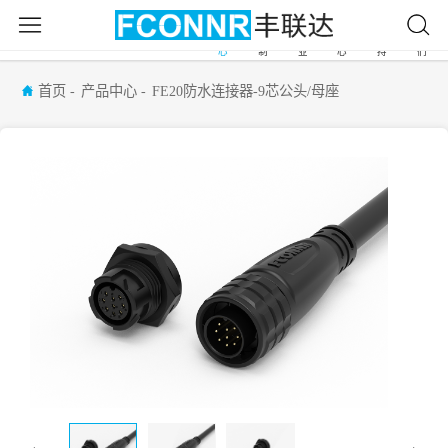
产
自
应
新
服
关
首
品
由
用
闻
务
于
页
中
定
行
中
支
我
心
制
业
心
持
们
首页
产品中心
FE20防水连接器-9芯公头/母座