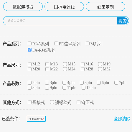
数据连接器
国标电源线
线束定制
搜索
产品系列：
RJ45系列
FE信号系列
M系列
FA-RJ45系列
M12
M13
M15
M16
M19
产品尺寸：
M20
M22
M24
M28
M32
2pin
3pin
4pin
5pin
6pin
7pin
产品芯数：
8pin
9pin
11pin
12pin
其他方式：
焊接式
锁螺丝式
铆压式
已选条件：
全部清除
FA-RJ45系列