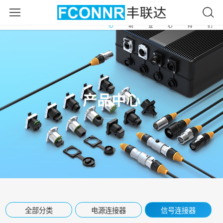
产
自
应
新
服
关
首
品
由
用
闻
务
于
页
中
定
行
中
支
我
心
制
业
心
持
们
产品中心
全部分类
电源连接器
信号连接器