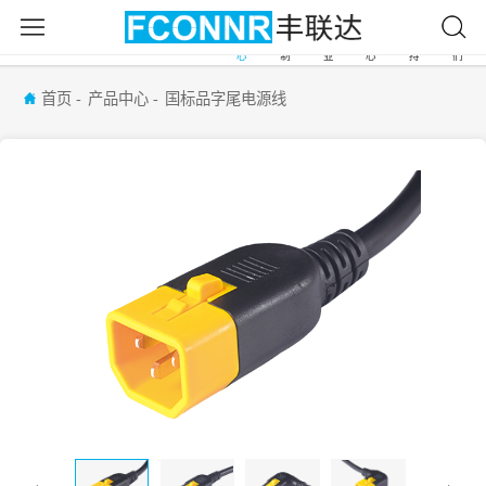
产
自
应
新
服
关
首
品
由
用
闻
务
于
页
中
定
行
中
支
我
心
制
业
心
持
们
首页
产品中心
国标品字尾电源线