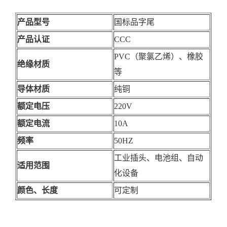
产品型号
国标品字尾
产品认证
CCC
PVC（聚氯乙烯）、橡胶
绝缘材质
等
导体材质
纯铜
额定电压
220V
额定电流
10A
频率
50HZ
工业插头、电池组、自动
适用范围
化设备
颜色、长度
可定制