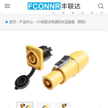
产
自
应
新
服
关
首
品
由
用
闻
务
于
页
中
定
行
中
支
我
心
制
业
心
持
们
首页
产品中心
FN组装式电源防水连接器（黄色）