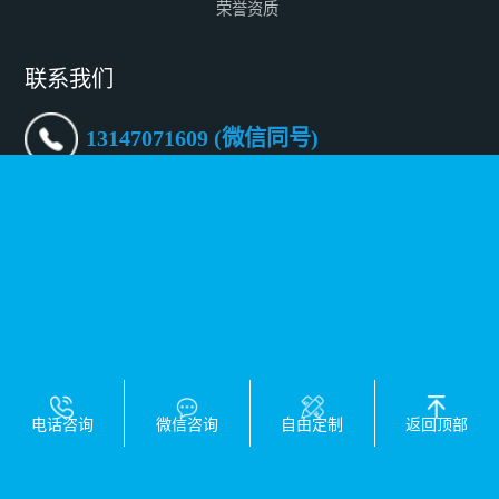
荣誉资质
联系我们
13147071609 (微信同号)
邮箱：fconnr@fconnr.com
深圳地址：深圳市宝安区沙井街道沙三社区帝堂路65号一层
至三层
北京地址：北京市朝阳区傲城融富中心 B-902
香港地址：FLAT/RM A29 24/F REGENT'S PARKPRINCE
INDUSTRIAL BLDGNO.706 PRINCE EDWARD RDEAST
KL
电话咨询
微信咨询
自由定制
返回顶部