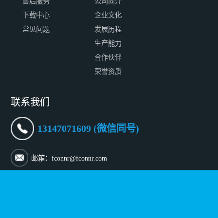
售后服务
公司简介
下载中心
企业文化
常见问题
发展历程
生产能力
合作伙伴
荣誉资质
联系我们
13147071609 (微信同号)
邮箱：fconnr@fconnr.com
深圳地址：深圳市宝安区沙井街道沙三社区帝堂路65号一层
至三层
北京地址：北京市朝阳区傲城融富中心 B-902