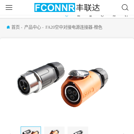
产
自
应
新
服
关
首
品
由
用
闻
务
于
页
中
定
行
中
支
我
心
制
业
心
持
们
首页
产品中心
FA20空中对接电源连接器-橙色