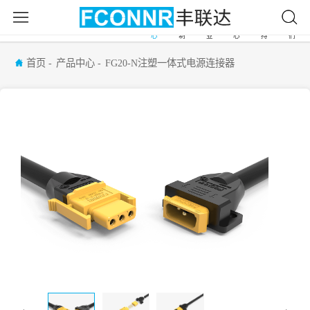
产
自
应
新
服
关
首
品
由
用
闻
务
于
页
中
定
行
中
支
我
心
制
业
心
持
们
首页
产品中心
FG20-N注塑一体式电源连接器