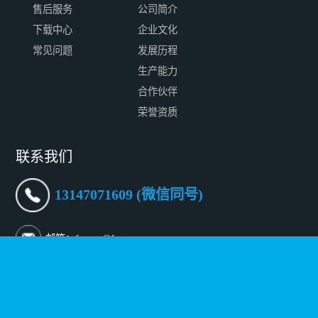
售后服务
公司简介
下载中心
企业文化
常见问题
发展历程
生产能力
合作伙伴
荣誉资质
联系我们
13147071609 (微信同号)
邮箱：fconnr@fconnr.com
深圳地址：深圳市宝安区沙井街道沙三社区帝堂路65号一层
至三层
北京地址：北京市朝阳区傲城融富中心 B-902