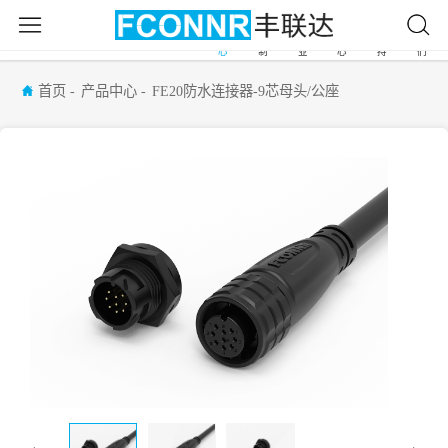
产
自
应
新
服
关
首
品
由
用
闻
务
于
页
中
定
行
中
支
我
心
制
业
心
持
们
首页
产品中心
FE20防水连接器-9芯母头/公座