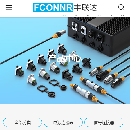
产
自
应
新
服
关
首
品
由
用
闻
务
于
页
中
定
行
中
支
我
心
制
业
心
持
们
产品中心
全部分类
电源连接器
信号连接器