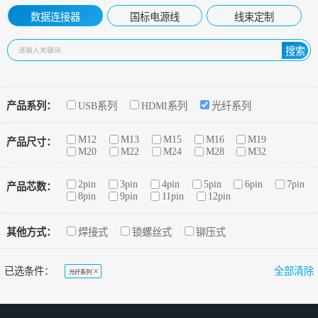
数据连接器
国标电源线
线束定制
搜索
产品系列：
USB系列
HDMI系列
光纤系列
M12
M13
M15
M16
M19
产品尺寸：
M20
M22
M24
M28
M32
2pin
3pin
4pin
5pin
6pin
7pin
产品芯数：
8pin
9pin
11pin
12pin
其他方式：
焊接式
锁螺丝式
铆压式
已选条件：
全部清除
光纤系列